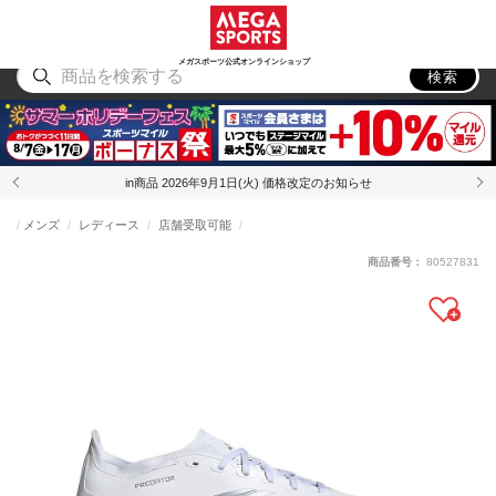
スポーツ
アウトドア
ブランド
アイテム
から探す
から探す
から探す
から探す
メガスポーツ公式オンラインショップ
検索
in商品 2026年9月1日(火) 価格改定のお知らせ
メンズ
レディース
店舗受取可能
商品番号：
80527831