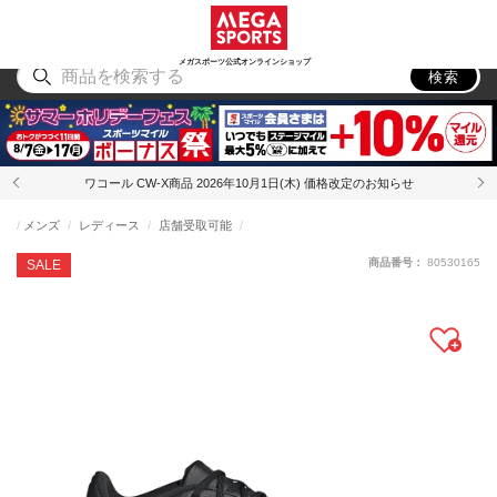
スポーツ
アウトドア
ブランド
アイテム
から探す
から探す
から探す
から探す
メガスポーツ公式オンラインショップ
検索
ワコール CW-X商品 2026年10月1日(木) 価格改定のお知らせ
メンズ
レディース
店舗受取可能
商品番号：
80530165
SALE