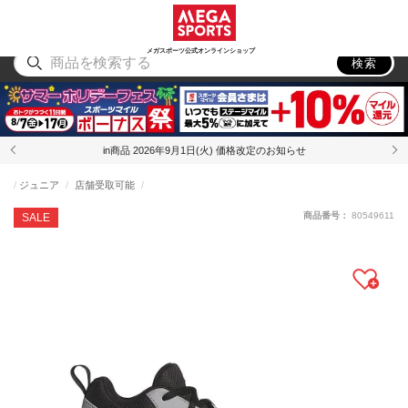
スポーツ
アウトドア
ブランド
アイテム
から探す
から探す
から探す
から探す
メガスポーツ公式オンラインショップ
検索
in商品 2026年9月1日(火) 価格改定のお知らせ
ジュニア
店舗受取可能
商品番号：
80549611
SALE