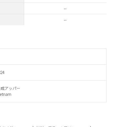
--
--
824
合成アッパー
etnam