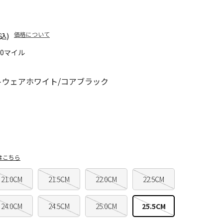
価格について
込)
90マイル
トウェアホワイト/コアブラック
はこちら
21.0CM
21.5CM
22.0CM
22.5CM
24.0CM
24.5CM
25.0CM
25.5CM