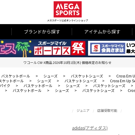
メガスポーツ公式オンラインショップ
ブランドから探す
アイテムから探す
ワコール CW-X商品 2026年10月1日(木) 価格改定のお知らせ
バスケットボール
>
シューズ
>
バスケットシューズ
>
Cross Em U
スケットボール
>
シューズ
>
バスケットシューズ
>
Cross Em Up Se
パイク
>
バスケットボール
>
シューズ
>
バスケットシューズ
>
>
バスケットボール
>
シューズ
>
バスケットシューズ
>
Cros
ジュニア
店舗受取可能
adidas(アディダス)