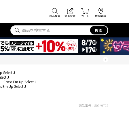
商品検索
会員登録
カート
店舗情報
検索
p Select J
lect J
Cross Em Up Select J
s Em Up Select J
商品番号：
80549702