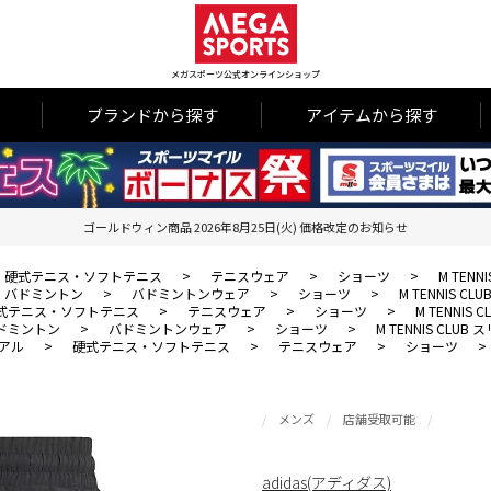
メガスポーツ公式オンラインショップ
ブランドから探す
アイテムから探す
ゴールドウィン商品 2026年8月25日(火) 価格改定のお知らせ
硬式テニス・ソフトテニス
>
テニスウェア
>
ショーツ
>
M TEN
バドミントン
>
バドミントンウェア
>
ショーツ
>
M TENNIS 
式テニス・ソフトテニス
>
テニスウェア
>
ショーツ
>
M TENNI
ドミントン
>
バドミントンウェア
>
ショーツ
>
M TENNIS CL
アル
>
硬式テニス・ソフトテニス
>
テニスウェア
>
ショーツ
>
メンズ
店舗受取可能
adidas(アディダス)