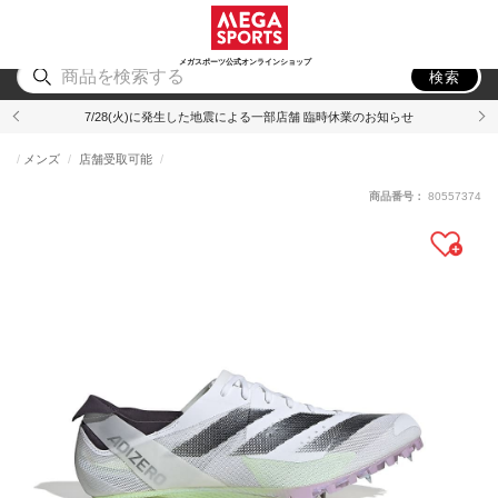
スポーツ
アウトドア
ブランド
アイテム
から探す
から探す
から探す
から探す
メガスポーツ公式オンラインショップ
検索
7/28(火)に発生した地震による一部店舗 臨時休業のお知らせ
メンズ
店舗受取可能
商品番号：
80557374