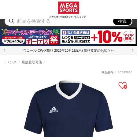
スポーツ
アウトドア
ブランド
アイテム
から探す
から探す
から探す
から探す
メガスポーツ公式オンラインショップ
検索
ワコール CW-X商品 2026年10月1日(木) 価格改定のお知らせ
メンズ
店舗受取可能
商品番号：
80563810