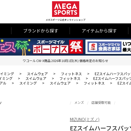
メガスポーツ公式オンラインショップ
ブランドから探す
アイテムから探す
ワコール CW-X商品 2026年10月1日(木) 価格改定のお知らせ
イミング
>
スイムウェア
>
フィットネス
>
EZスイムハーフスパッ
イミング
>
スイムウェア
>
フィットネス
>
EZスイムハーフスパッ
アル
>
スイミング
>
スイムウェア
>
フィットネス
>
EZスイ
メンズ
店舗受取可能
MIZUNO(ミズノ)
EZスイムハーフスパッ