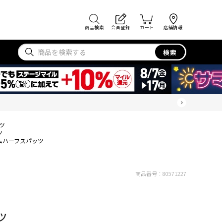
商品検索
会員登録
カート
店舗情報
検索
ツ
ツ
ムハーフスパッツ
商品番号：
80571227
ツ