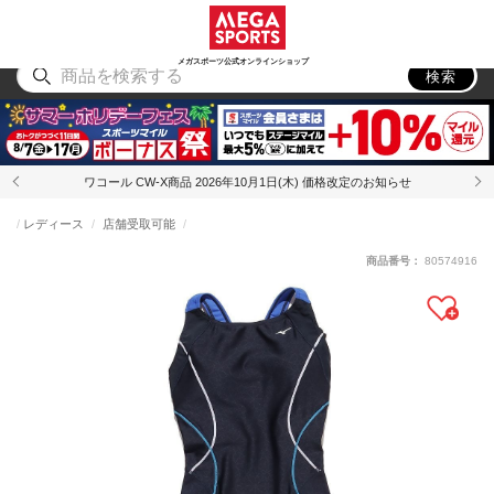
スポーツ
アウトドア
ブランド
アイテム
から探す
から探す
から探す
から探す
メガスポーツ公式オンラインショップ
検索
ワコール CW-X商品 2026年10月1日(木) 価格改定のお知らせ
レディース
店舗受取可能
商品番号：
80574916