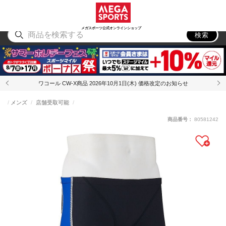
スポーツ
アウトドア
ブランド
アイテム
から探す
から探す
から探す
から探す
メガスポーツ公式オンラインショップ
検索
ワコール CW-X商品 2026年10月1日(木) 価格改定のお知らせ
メンズ
店舗受取可能
商品番号：
80581242