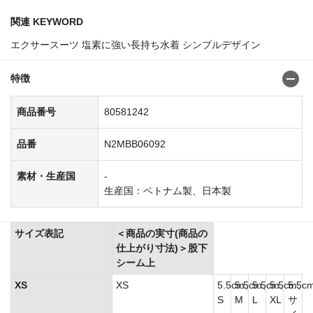
関連 KEYWORD
エクサースーツ 塩素に強い長持ち水着 シンプルデザイン
特徴
商品番号
80581242
品番
N2MBB06092
素材・生産国
-
生産国：ベトナム製、日本製
サイズ表記
＜商品の実寸(商品の
仕上がり寸法)＞股下
シーム上
XS
XS
5.5cm、
5.5cm、
5.5cm、
5.5cm、
5.5c
S
M
L
XL
サ