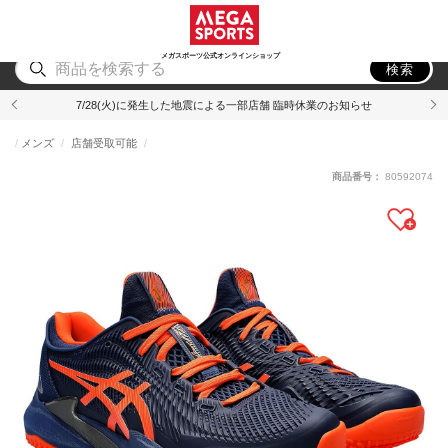
スポーツ
アウトドア
ブランド
アイテム
から探す
から探す
から探す
から探す
メガスポーツ公式オンラインショップ
検索
7/28(火)に発生した地震による一部店舗 臨時休業のお知らせ
メンズ
店舗受取可能
商品番号：
80592074