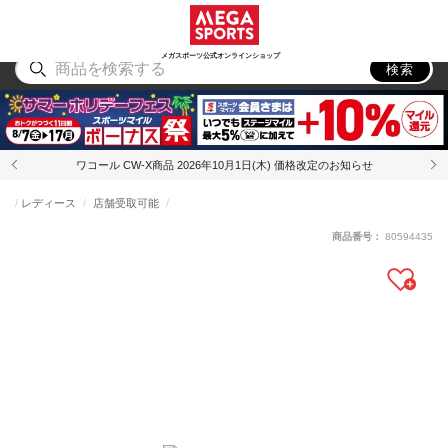
スポーツ
アウトドア
ブランド
アイテム
から探す
から探す
から探す
から探す
メガスポーツ公式オンラインショップ
検索
ワコール CW-X商品 2026年10月1日(木) 価格改定のお知らせ
レディース
店舗受取可能
商品番号：
80594435