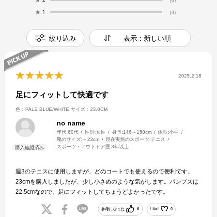
★
1
(0)
絞り込み
表示：新しい順
2025.2.18
足にフィットして快適です
色：PALE BLUE/WHITE
サイズ：23.0CM
no name
年代:
60代
性別:
女性
身長:
146～150cm
体型:
小柄
靴のサイズ:
～23cm
現在実施のスポーツ:
テニス
スポーツ・アウトドア歴:
3年以上
週3のテニスに使用しますが、どのコートでも使えるので便利です。
23cmを購入しましたが、少し小さめのような気がします。パンプスは
22.5cmなので、足にフィットしてちょうどよかったです。
参考になった
0
Like!
0