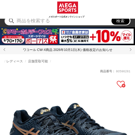
スポーツ
アウトドア
ブランド
アイテム
から探す
から探す
から探す
から探す
メガスポーツ公式オンラインショップ
検索
ワコール CW-X商品 2026年10月1日(木) 価格改定のお知らせ
レディース
店舗受取可能
商品番号：
80596281