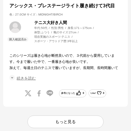
アシックス・プレステージライト履き続けて3代目
色：27.0CM
サイズ：MIDNIGHT/BIRCH
テニス大好き人間
年代:
50代
性別:
男性
身長:
171～175cm
体型:
ふつう
靴のサイズ:
27cm
現在実施のスポーツ:
テニス
スポーツ・アウトドア歴:
3年以上
このシリーズは履き心地が断然良いので、３代前から愛用していま
す。今まで履いた中で、一番履き心地が良いです。
加えて、毎週土日のテニスで履いていますが、長期間、長時間履いて
いても、履き心地が変わらないため非常に気に入っています。
続きを読む
今回購入したシューズは加えてホールド感が増していると感じまし
た。
３代前を未だ普段靴として、犬の散歩時に履いていますが、いつ捨て
参考になった
0
Like!
0
ようか迷っています。
もっと見る