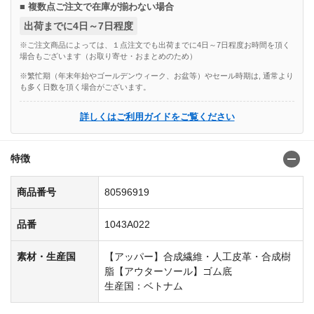
■ 複数点ご注文で在庫が揃わない場合
出荷までに4日～7日程度
※ご注文商品によっては、１点注文でも出荷までに4日～7日程度お時間を頂く
場合もございます（お取り寄せ・おまとめのため）
※繁忙期（年末年始やゴールデンウィーク、お盆等）やセール時期は, 通常より
も多く日数を頂く場合がございます。
詳しくはご利用ガイドをご覧ください
特徴
商品番号
80596919
品番
1043A022
素材・生産国
【アッパー】合成繊維・人工皮革・合成樹
脂【アウターソール】ゴム底
生産国：ベトナム