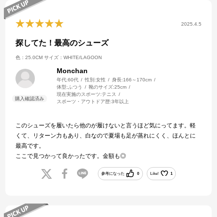
2025.4.5
探してた！最高のシューズ
色：25.0CM
サイズ：WHITE/LAGOON
Monchan
年代:
60代
性別:
女性
身長:
166～170cm
体型:
ふつう
靴のサイズ:
25cm
現在実施のスポーツ:
テニス
スポーツ・アウトドア歴:
3年以上
このシューズを履いたら他のが履けないと言うほど気にってます。軽
くて、リターン力もあり、白なので夏場も足が蒸れにくく、ほんとに
最高です。
ここで見つかって良かったです。金額も◎
参考になった
0
Like!
1