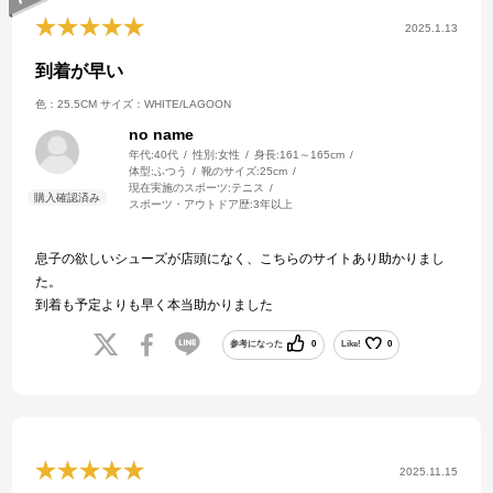
2025.1.13
到着が早い
色：25.5CM
サイズ：WHITE/LAGOON
no name
年代:
40代
性別:
女性
身長:
161～165cm
体型:
ふつう
靴のサイズ:
25cm
現在実施のスポーツ:
テニス
スポーツ・アウトドア歴:
3年以上
息子の欲しいシューズが店頭になく、こちらのサイトあり助かりまし
た。
到着も予定よりも早く本当助かりました
参考になった
0
Like!
0
2025.11.15