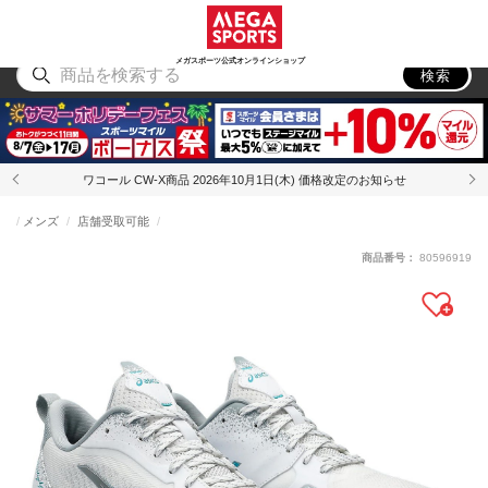
スポーツ
アウトドア
ブランド
アイテム
から探す
から探す
から探す
から探す
メガスポーツ公式オンラインショップ
検索
ワコール CW-X商品 2026年10月1日(木) 価格改定のお知らせ
メンズ
店舗受取可能
商品番号：
80596919