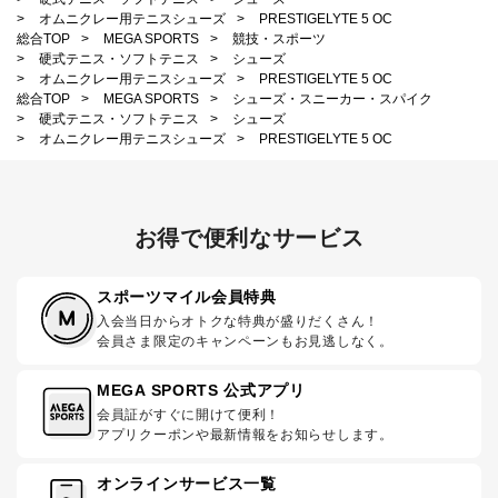
>
オムニクレー用テニスシューズ
>
PRESTIGELYTE 5 OC
総合TOP
>
MEGA SPORTS
>
競技・スポーツ
>
硬式テニス・ソフトテニス
>
シューズ
>
オムニクレー用テニスシューズ
>
PRESTIGELYTE 5 OC
総合TOP
>
MEGA SPORTS
>
シューズ・スニーカー・スパイク
>
硬式テニス・ソフトテニス
>
シューズ
>
オムニクレー用テニスシューズ
>
PRESTIGELYTE 5 OC
お得で便利なサービス
スポーツマイル会員特典
入会当日からオトクな特典が盛りだくさん！
会員さま限定のキャンペーンもお見逃しなく。
MEGA SPORTS 公式アプリ
会員証がすぐに開けて便利！
アプリクーポンや最新情報をお知らせします。
オンラインサービス一覧