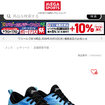
スポーツ
アウトドア
ブランド
アイテム
から探す
から探す
から探す
から探す
メガスポーツ公式オンラインショップ
検索
ワコール CW-X商品 2026年10月1日(木) 価格改定のお知らせ
メンズ
レディース
店舗受取可能
商品番号：
80606882