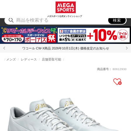
スポーツ
アウトドア
ブランド
アイテム
から探す
から探す
から探す
から探す
メガスポーツ公式オンラインショップ
検索
ワコール CW-X商品 2026年10月1日(木) 価格改定のお知らせ
メンズ
レディース
店舗受取可能
商品番号：
80612930