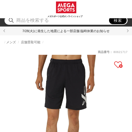
スポーツ
アウトドア
ブランド
アイテム
から探す
から探す
から探す
から探す
メガスポーツ公式オンラインショップ
検索
7/28(火)に発生した地震による一部店舗 臨時休業のお知らせ
メンズ
店舗受取可能
商品番号：
80621717