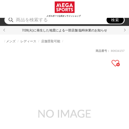
スポーツ
アウトドア
ブランド
アイテム
から探す
から探す
から探す
から探す
メガスポーツ公式オンラインショップ
検索
7/28(火)に発生した地震による一部店舗 臨時休業のお知らせ
メンズ
レディース
店舗受取可能
商品番号：
80634157