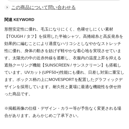
この商品について問い合わせる
関連 KEYWORD
形態安定性に優れ、毛玉になりにくく、色褪せしにくい素材
【TOUGH / タフ】を採用した半袖シャツ。高捲縮糸と高反発糸を
効果的に編むことにより適度なハリコシとしなやかなストレッチ
性に優れ、身体の動きを妨げず軽やかな着心地を実現させていま
す。太陽光の中の近赤外線を遮断し、衣服内の温度上昇を抑える
遮熱クーリング機能【SUNSCREEN / サンスクリーン】も搭載し
ています。UVカット(UPF50+)性能にも優れ、日差し対策に重宝し
ます。ボックス柄の上にMOVESPORTを配置したグラフィックデ
ザインを採用しています。耐久性と夏場に最適な機能性を併せ持
った商品です。
※掲載画像の仕様・デザイン・カラー等が予告なく変更される場
合があります。あらかじめご了承下さい。