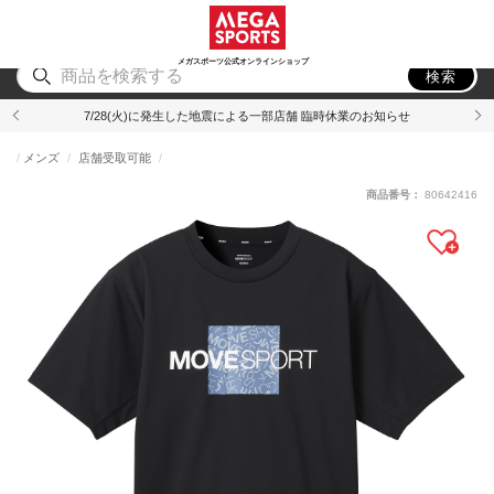
スポーツ
アウトドア
ブランド
アイテム
から探す
から探す
から探す
から探す
メガスポーツ公式オンラインショップ
検索
7/28(火)に発生した地震による一部店舗 臨時休業のお知らせ
メンズ
店舗受取可能
商品番号：
80642416