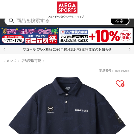
スポーツ
アウトドア
ブランド
アイテム
から探す
から探す
から探す
から探す
メガスポーツ公式オンラインショップ
検索
ワコール CW-X商品 2026年10月1日(木) 価格改定のお知らせ
メンズ
店舗受取可能
商品番号：
80646284