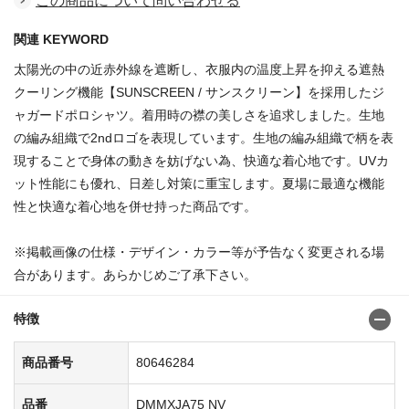
この商品について問い合わせる
関連 KEYWORD
太陽光の中の近赤外線を遮断し、衣服内の温度上昇を抑える遮熱
クーリング機能【SUNSCREEN / サンスクリーン】を採用したジ
ャガードポロシャツ。着用時の襟の美しさを追求しました。生地
の編み組織で2ndロゴを表現しています。生地の編み組織で柄を表
現することで身体の動きを妨げない為、快適な着心地です。UVカ
ット性能にも優れ、日差し対策に重宝します。夏場に最適な機能
性と快適な着心地を併せ持った商品です。
※掲載画像の仕様・デザイン・カラー等が予告なく変更される場
合があります。あらかじめご了承下さい。
特徴
商品番号
80646284
品番
DMMXJA75 NV