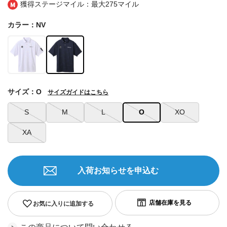
獲得ステージマイル：最大
275マイル
カラー：NV
サイズ：O
サイズガイドはこちら
S
M
L
O
XO
XA
入荷お知らせを申込む
お気に入りに追加する