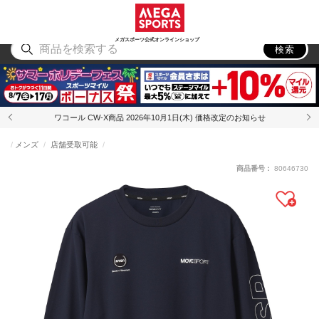
スポーツ
アウトドア
ブランド
アイテム
から探す
から探す
から探す
から探す
メガスポーツ公式オンラインショップ
検索
ワコール CW-X商品 2026年10月1日(木) 価格改定のお知らせ
メンズ
店舗受取可能
商品番号：
80646730