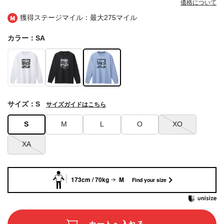
価格について
獲得ステージマイル：最大
275マイル
カラー：SA
サイズ：S
サイズガイドはこちら
S
M
L
O
XO
XA
173cm / 70kg
M
Find your size