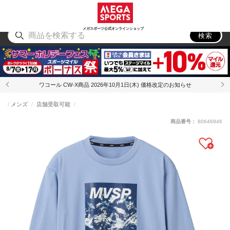
スポーツ
アウトドア
ブランド
アイテム
から探す
から探す
から探す
から探す
メガスポーツ公式オンラインショップ
検索
ワコール CW-X商品 2026年10月1日(木) 価格改定のお知らせ
メンズ
店舗受取可能
商品番号：
80646946