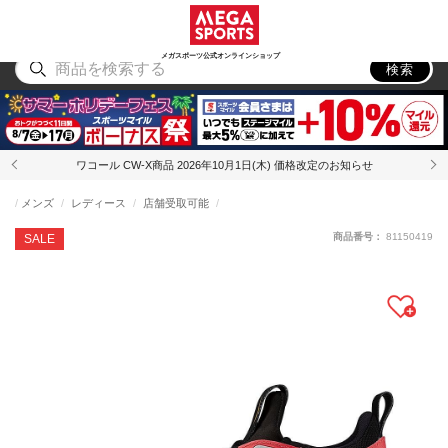
スポーツ
アウトドア
ブランド
アイテム
から探す
から探す
から探す
から探す
メガスポーツ公式オンラインショップ
検索
ワコール CW-X商品 2026年10月1日(木) 価格改定のお知らせ
メンズ
レディース
店舗受取可能
商品番号：
81150419
SALE