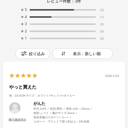
レビュー件数：
3
件
★
5
(2)
★
4
(1)
★
3
(0)
★
2
(0)
★
1
(0)
絞り込み
表示：新しい順
2026.5.23
やっと買えた
色：24.5CM
サイズ：ホワイト×サックス×ネイビー
がんた
年代:
10代
性別:
男性
身長:
146～150cm
体型:
ふつう
靴のサイズ:
24cm
現在実施のスポーツ:
バレー
スポーツ・アウトドア歴:
1年以上～3年未満