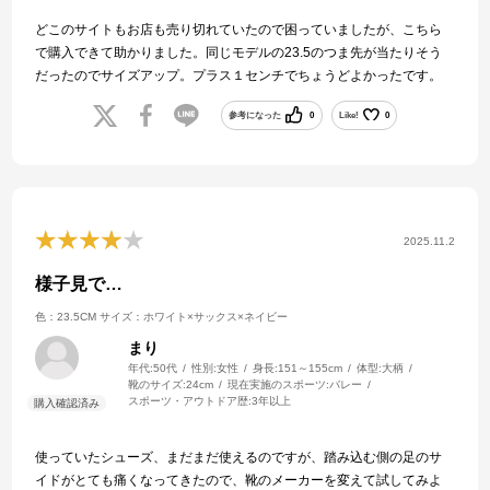
どこのサイトもお店も売り切れていたので困っていましたが、こちら
で購入できて助かりました。同じモデルの23.5のつま先が当たりそう
だったのでサイズアップ。プラス１センチでちょうどよかったです。
参考になった
0
Like!
0
2025.11.2
様子見で…
色：23.5CM
サイズ：ホワイト×サックス×ネイビー
まり
年代:
50代
性別:
女性
身長:
151～155cm
体型:
大柄
靴のサイズ:
24cm
現在実施のスポーツ:
バレー
スポーツ・アウトドア歴:
3年以上
使っていたシューズ、まだまだ使えるのですが、踏み込む側の足のサ
イドがとても痛くなってきたので、靴のメーカーを変えて試してみよ