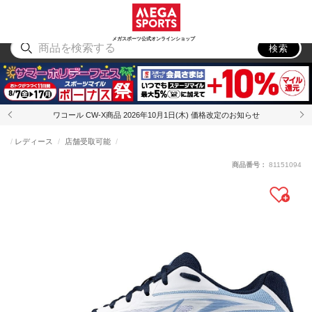
スポーツ
アウトドア
ブランド
アイテム
から探す
から探す
から探す
から探す
メガスポーツ公式オンラインショップ
検索
ワコール CW-X商品 2026年10月1日(木) 価格改定のお知らせ
レディース
店舗受取可能
商品番号：
81151094