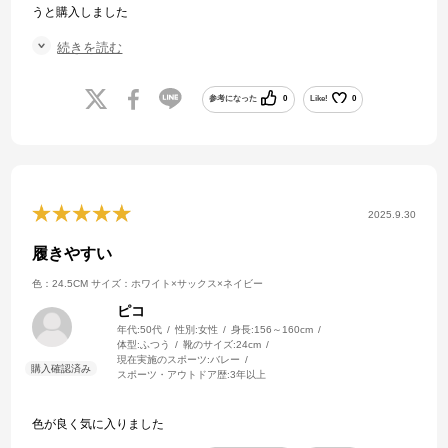
うと購入しました
まだ1度しか履いていませんが少しマシな気がします。
続きを読む
様子見です。
とても早く届けていただけたのでショップ対応は満足です
参考になった
0
Like!
0
2025.9.30
履きやすい
色：24.5CM
サイズ：ホワイト×サックス×ネイビー
ピコ
年代:
50代
性別:
女性
身長:
156～160cm
体型:
ふつう
靴のサイズ:
24cm
現在実施のスポーツ:
バレー
スポーツ・アウトドア歴:
3年以上
色が良く気に入りました