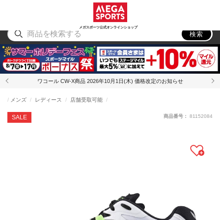
スポーツ
アウトドア
ブランド
アイテム
から探す
から探す
から探す
から探す
メガスポーツ公式オンラインショップ
検索
ワコール CW-X商品 2026年10月1日(木) 価格改定のお知らせ
メンズ
レディース
店舗受取可能
商品番号：
81152084
SALE