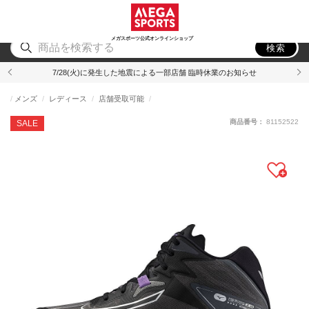
スポーツ
アウトドア
ブランド
アイテム
から探す
から探す
から探す
から探す
メガスポーツ公式オンラインショップ
検索
7/28(火)に発生した地震による一部店舗 臨時休業のお知らせ
メンズ
レディース
店舗受取可能
商品番号：
81152522
SALE