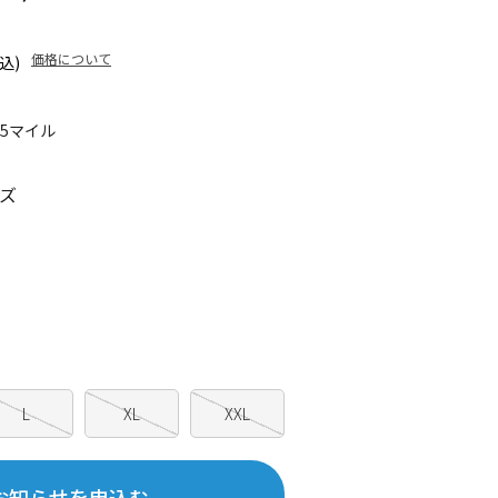
価格について
込)
05マイル
ズ
L
XL
XXL
お知らせを申込む