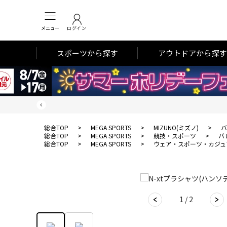
メニュー
ログイン
スポーツから探す
アウトドアから探す
総合TOP
>
MEGA SPORTS
>
MIZUNO(ミズノ)
>
バ
総合TOP
>
MEGA SPORTS
>
競技・スポーツ
>
バ
総合TOP
>
MEGA SPORTS
>
ウェア・スポーツ・カジュ
1 / 2