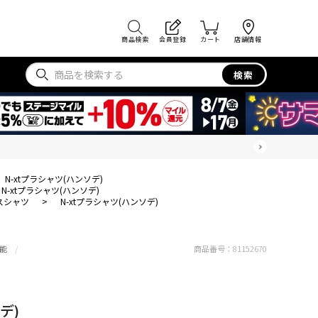
商品検索
会員登録
カート
店舗情報
検索
N-xtプラシャツ(ハンソデ)
N-xtプラシャツ(ハンソデ)
スシャツ
>
N-xtプラシャツ(ハンソデ)
能
商品番号：
81152670
デ)