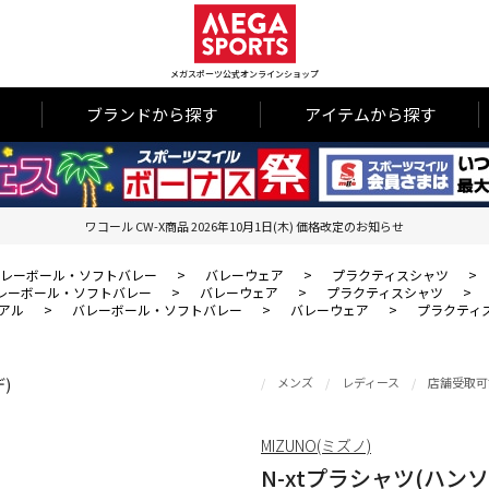
メガスポーツ公式オンラインショップ
ブランドから探す
アイテムから探す
ワコール CW-X商品 2026年10月1日(木) 価格改定のお知らせ
レーボール・ソフトバレー
>
バレーウェア
>
プラクティスシャツ
>
レーボール・ソフトバレー
>
バレーウェア
>
プラクティスシャツ
>
アル
>
バレーボール・ソフトバレー
>
バレーウェア
>
プラクティ
メンズ
レディース
店舗受取可
MIZUNO(ミズノ)
N-xtプラシャツ(ハンソ