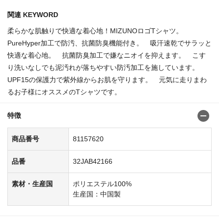
関連 KEYWORD
柔らかな肌触りで快適な着心地！MIZUNOロゴTシャツ。
PureHyper加工で防汚、抗菌防臭機能付き。 吸汗速乾でサラッと
快適な着心地。 抗菌防臭加工で嫌なニオイを抑えます。 こす
り洗いなしでも泥汚れが落ちやすい防汚加工を施しています。
UPF15の保護力で紫外線からお肌を守ります。 元気に走りまわ
るお子様にオススメのTシャツです。
特徴
商品番号
81157620
品番
32JAB42166
素材・生産国
ポリエステル100%
生産国：中国製