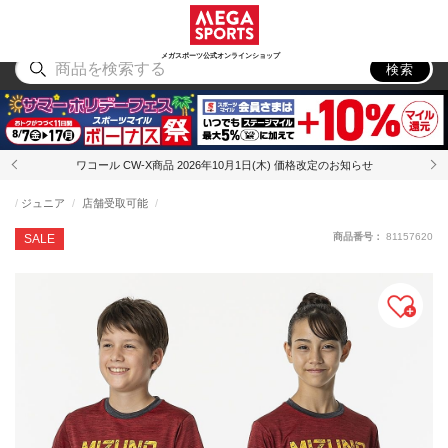
スポーツ
アウトドア
ブランド
アイテム
から探す
から探す
から探す
から探す
メガスポーツ公式オンラインショップ
検索
ワコール CW-X商品 2026年10月1日(木) 価格改定のお知らせ
ジュニア
店舗受取可能
商品番号：
81157620
SALE