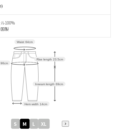
09
ル100%
中国製
Waist
64cm
Rise length
23.5cm
96cm
Inseam length
69cm
Hem width
14cm
S
M
L
XL