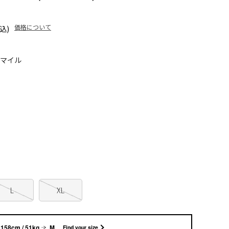
価格について
込)
0マイル
L
XL
158cm / 51kg
M
Find your size