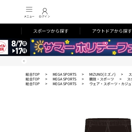
メニュー
ログイン
スポーツから探す
アウトドアから探す
総合TOP
>
MEGA SPORTS
>
MIZUNO(ミズノ)
>
ス
総合TOP
>
MEGA SPORTS
>
競技・スポーツ
>
ス
総合TOP
>
MEGA SPORTS
>
ウェア・スポーツ・カジュ