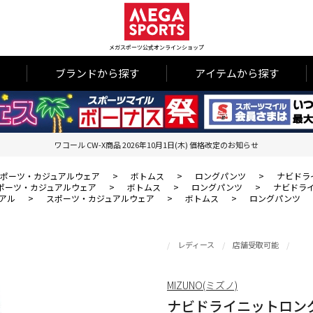
メガスポーツ公式オンラインショップ
ブランドから探す
アイテムから探す
ワコール CW-X商品 2026年10月1日(木) 価格改定のお知らせ
ポーツ・カジュアルウェア
>
ボトムス
>
ロングパンツ
>
ナビドラ
ポーツ・カジュアルウェア
>
ボトムス
>
ロングパンツ
>
ナビドライ
アル
>
スポーツ・カジュアルウェア
>
ボトムス
>
ロングパンツ
レディース
店舗受取可能
MIZUNO(ミズノ)
ナビドライニットロング