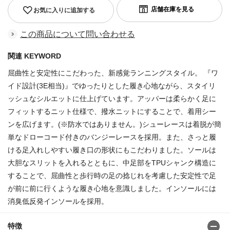
お気に入りに追加する
この商品について問い合わせる
関連 KEYWORD
屈曲性と安定性にこだわった、新感覚ランニングスタイル。 『ワ
イド設計(3E相当)』でゆったりとした履き心地ながら、スタイリ
ッシュなシルエットに仕上げています。アッパーは柔らかく足に
フィットするニット仕様で、撥水ニットにすることで、着用シー
ンを広げます。(※防水ではありません。)シューレースは着脱が簡
単なドローコード付きのバンジーレースを採用。また、さっと履
ける足入れしやすい履き口の形状にもこだわりました。ソールは
大胆なスリットを入れるとともに、中足部をTPUシャンク構造に
することで、屈曲性と歩行時の足の捻じれを考慮した安定性で足
が前に前に行くような履き心地を意識しました。インソールには
消臭低反発インソールを採用。
特徴