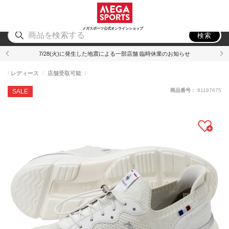
スポーツ
アウトドア
ブランド
アイテム
から探す
から探す
から探す
から探す
メガスポーツ公式オンラインショップ
検索
7/28(火)に発生した地震による一部店舗 臨時休業のお知らせ
レディース
店舗受取可能
商品番号：
81197675
SALE