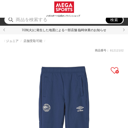
スポーツ
アウトドア
ブランド
アイテム
から探す
から探す
から探す
から探す
メガスポーツ公式オンラインショップ
検索
7/28(火)に発生した地震による一部店舗 臨時休業のお知らせ
ジュニア
店舗受取可能
商品番号：
81212102