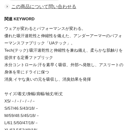
この商品について問い合わせる
関連 KEYWORD
ウェアが変わるとパフォーマンスが変わる。
優れた吸汗速乾性と伸縮性を備えた、アンダーアーマーのパフォ
ーマンスファブリック「UAテック」。
Tech(テック):吸汗速乾性と伸縮性を兼ね備え、柔らかな肌触りを
提供する定番ファブリック
水分コントロール:汗を素早く吸収、外部へ発散し、アスリートの
身体を常にドライに保つ
消臭:イヤな臭いの元を吸収し、消臭効果を発揮
サイズ/着丈/身幅/肩幅/袖丈/裄丈
XS/－/－/－/－/－
S/57/46.5/43/18/－
M/59/48.5/45/18/－
L/61.5/50/47/18/－
XL/63.5/52/49/18/－