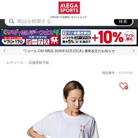
スポーツ
アウトドア
ブランド
アイテム
から探す
から探す
から探す
から探す
メガスポーツ公式オンラインショップ
検索
ワコール CW-X商品 2026年10月1日(木) 価格改定のお知らせ
レディース
店舗受取可能
商品番号：
81276792