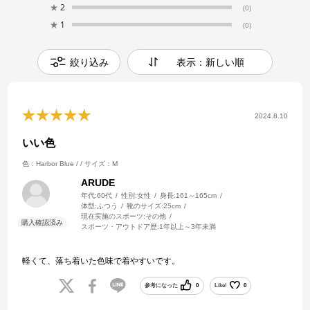
★
2
(0)
★
1
(0)
絞り込み
表示：新しい順
2024.8.10
いい色
色：Harbor Blue / /
サイズ：M
ARUDE
年代:
60代
性別:
女性
身長:
161～165cm
体型:
ふつう
靴のサイズ:
25cm
現在実施のスポーツ:
その他
スポーツ・アウトドア歴:
1年以上～3年未満
軽くて、落ち着いた色味で着やすいです。
参考になった
0
Like!
0