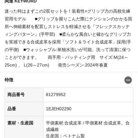
関連 KEYWORD
迷った時はまずこの2双セットを！装着性×グリップ力の高校生練
習用モデル ■グリップを握りこんだ際にテンションのかかる箇
所へ伸縮素材を配置しストレスを軽減させる『フレックスカッテ
ィングパターン』(手甲部) ■柔らかな風合いと確かなグリップ力
を実感できる合成皮革を採用「ソフト＆ライト合成皮革」採用(手
の平側) ■ウォッシャブル:単独水洗いが可能。洗って清潔に保つ
ことができます。 両手用・バッティング用 サイズ:M(24～
25cm) 、 L(26～27cm) 発売シーズン:2024年春夏
特徴
商品番号
81279952
品番
1EJEH02290
素材・生産国
平側素材:合成皮革 / 甲側素材:合成皮革、合
成繊維
生産国：ベトナム製