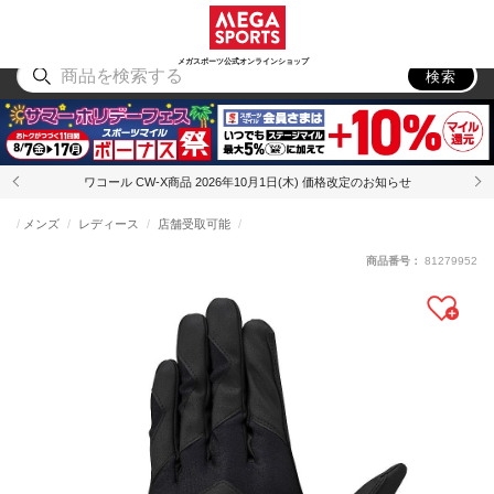
スポーツ
アウトドア
ブランド
アイテム
から探す
から探す
から探す
から探す
メガスポーツ公式オンラインショップ
検索
ワコール CW-X商品 2026年10月1日(木) 価格改定のお知らせ
メンズ
レディース
店舗受取可能
商品番号：
81279952