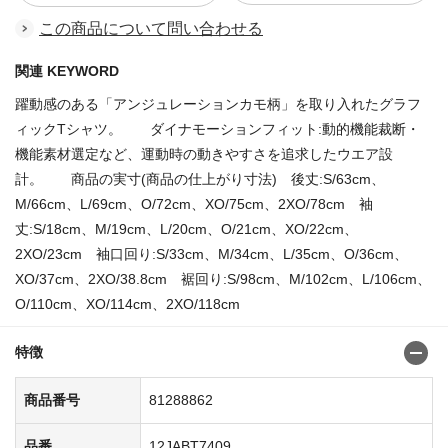
この商品について問い合わせる
関連 KEYWORD
躍動感のある「アンジュレーションカモ柄」を取り入れたグラフ
ィックTシャツ。 ダイナモーションフィット:動的機能裁断・
機能素材選定など、運動時の動きやすさを追求したウエア設
計。 商品の実寸(商品の仕上がり寸法) 後丈:S/63cm、
M/66cm、L/69cm、O/72cm、XO/75cm、2XO/78cm 袖
丈:S/18cm、M/19cm、L/20cm、O/21cm、XO/22cm、
2XO/23cm 袖口回り:S/33cm、M/34cm、L/35cm、O/36cm、
XO/37cm、2XO/38.8cm 裾回り:S/98cm、M/102cm、L/106cm、
O/110cm、XO/114cm、2XO/118cm
特徴
商品番号
81288862
品番
12JABT7409