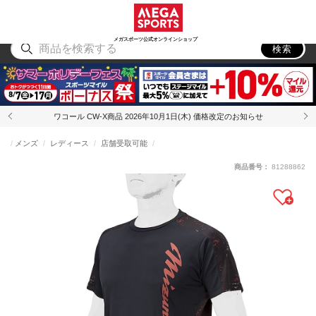
スポーツ
アウトドア
ブランド
アイテム
から探す
から探す
から探す
から探す
メガスポーツ公式オンラインショップ
検索
ワコール CW-X商品 2026年10月1日(木) 価格改定のお知らせ
メンズ
レディース
店舗受取可能
商品番号：
81288862