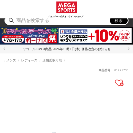
スポーツ
アウトドア
ブランド
アイテム
から探す
から探す
から探す
から探す
メガスポーツ公式オンラインショップ
検索
ワコール CW-X商品 2026年10月1日(木) 価格改定のお知らせ
メンズ
レディース
店舗受取可能
商品番号：
81291734