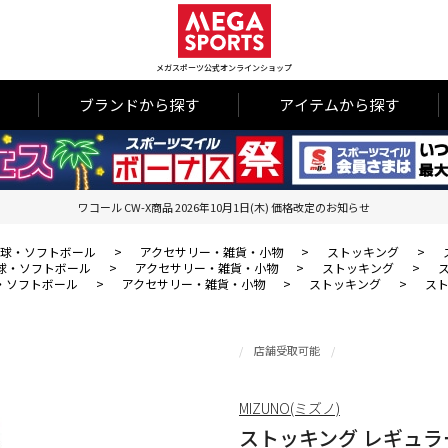
メガスポーツ公式オンラインショップ
ブランドから探す
アイテムから探す
ワコール CW-X商品 2026年10月1日(木) 価格改定のお知らせ
球・ソフトボール
>
アクセサリー・雑貨・小物
>
ストッキング
>
球・ソフトボール
>
アクセサリー・雑貨・小物
>
ストッキング
>
・ソフトボール
>
アクセサリー・雑貨・小物
>
ストッキング
>
スト
店舗受取可能
MIZUNO(ミズノ)
ストッキング レギュ