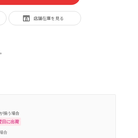
グ。
庫が揃う場合
翌日に出荷
場合