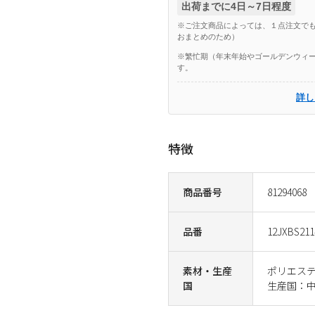
出荷までに4日～7日程度
※ご注文商品によっては、１点注文でも
おまとめのため）
※繁忙期（年末年始やゴールデンウィー
す。
詳し
特徴
商品番号
81294068
品番
12JXBS211
素材・生産
ポリエス
国
生産国：