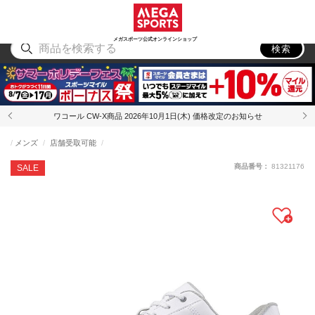
スポーツ
アウトドア
ブランド
アイテム
から探す
から探す
から探す
から探す
メガスポーツ公式オンラインショップ
検索
ワコール CW-X商品 2026年10月1日(木) 価格改定のお知らせ
メンズ
店舗受取可能
商品番号：
81321176
SALE