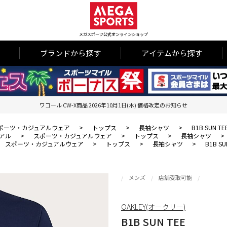
メガスポーツ公式オンラインショップ
ブランドから探す
アイテムから探す
ワコール CW-X商品 2026年10月1日(木) 価格改定のお知らせ
ポーツ・カジュアルウェア
>
トップス
>
長袖シャツ
>
B1B SUN TE
アル
>
スポーツ・カジュアルウェア
>
トップス
>
長袖シャツ
>
スポーツ・カジュアルウェア
>
トップス
>
長袖シャツ
>
B1B SU
メンズ
店舗受取可能
OAKLEY(オークリー)
B1B SUN TEE