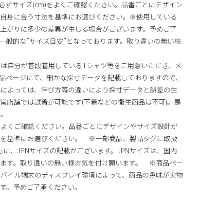
、必ずサイズ(cm)をよくご確認ください。品番ごとにデザイン
ご自身に合う寸法を基準にお選びください。※使用している
仕上がりに多少の差異が生じる場合がございます。予めご了
内一般的な”サイズ目安”となっております。取り違いの無い様
は自分が普段着用しているTシャツ等をご用意いただき、メ
品ページにて、細かな採寸データを記載しておりますので、
地によっては、伸び方等の違いにより採寸データと誤差の生
営店舗では試着が可能です(下着などの衛生商品は不可)。是
い。
)をよくご確認ください。品番ごとにデザインやサイズ設計が
法を基準にお選びください。 ※一部商品、製品タグに取扱
ともに、JPNサイズの記載がございます。JPNサイズは、国内
ます。取り違いの無い様お気を付け願います。 ※商品ペー
バイル端末のディスプレイ環境によって、商品の色味が実物
す。予めご了承ください。