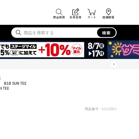
商品検索
会員登録
カート
店舗情報
検索
E
B1B SUN TEE
N TEE
商品番号：
81322802