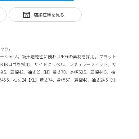
シャツ。
ャツ。吸汗速乾性に優れUPF3+の素材を採用。フラット
B1Bロゴを採用。サイドにラベル。レギュラーフィット。サ
9.5、肩幅42、袖丈23【M】着丈70、身幅52.5、肩幅44.5、袖
46.5、袖丈24【XL】着丈74、身幅57、肩幅48、袖丈24.5【生