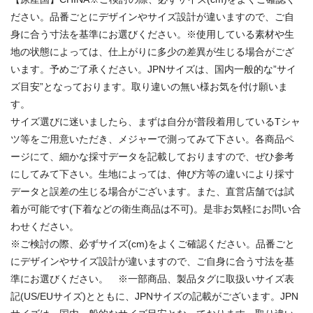
ださい。品番ごとにデザインやサイズ設計が違いますので、ご自
身に合う寸法を基準にお選びください。※使用している素材や生
地の状態によっては、仕上がりに多少の差異が生じる場合がござ
います。予めご了承ください。JPNサイズは、国内一般的な”サイ
ズ目安”となっております。取り違いの無い様お気を付け願いま
す。
サイズ選びに迷いましたら、まずは自分が普段着用しているTシャ
ツ等をご用意いただき、メジャーで測ってみて下さい。各商品ペ
ージにて、細かな採寸データを記載しておりますので、ぜひ参考
にしてみて下さい。生地によっては、伸び方等の違いにより採寸
データと誤差の生じる場合がございます。また、直営店舗では試
着が可能です(下着などの衛生商品は不可)。是非お気軽にお問い合
わせください。
※ご検討の際、必ずサイズ(cm)をよくご確認ください。品番ごと
にデザインやサイズ設計が違いますので、ご自身に合う寸法を基
準にお選びください。 ※一部商品、製品タグに取扱いサイズ表
記(US/EUサイズ)とともに、JPNサイズの記載がございます。JPN