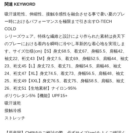
関連 KEYWORD
吸汗速乾性、伸縮性、接触冷感性を融合させる事で暑い夏のプレ
ー時におけるパフォーマンスを極限まで引き出すO-TECH
COLD
シリーズウェア。特殊な繊維と設計により作られた素材は炎天下
のプレーにおける着内を瞬時に冷やし革新的な着心地を実現しま
す。サイズ仕様(cm)【S】身丈68.5、着丈67、身幅5.5、肩幅42、
袖丈22、裄丈43【M】身丈7.5、着丈69、身幅52.5、肩幅44、袖丈
23、裄丈45【L】身丈72.5、着丈71、身幅54.5、肩幅46、袖丈
24、裄丈47【XL】身丈74.5、着丈73、身幅56.5、肩幅48、袖丈
25、裄丈49【XXL】身丈76.5、着丈75、身幅58.5、肩幅5、袖丈
26、裄丈51【生地素材】ナイロン95%
ポリウレタン5%【機能】UPF15+
吸汗速乾
接触冷感
ストレッチ
【原産国】CHINA※ご検討の際、必ずサイズ(cm)をよくご確認く