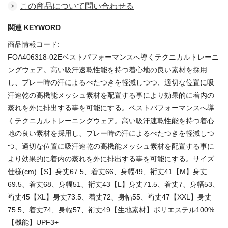
この商品について問い合わせる
関連 KEYWORD
商品情報コード:
FOA406318-02Eベストパフォーマンスへ導くテクニカルトレーニ
ングウェア。高い吸汗速乾性能を持つ着心地の良い素材を採用
し、プレー時の汗によるべたつきを軽減しつつ、適切な位置に吸
汗速乾の高機能メッシュ素材を配置する事により効果的に着内の
蒸れを外に排出する事を可能にする。ベストパフォーマンスへ導
くテクニカルトレーニングウェア。高い吸汗速乾性能を持つ着心
地の良い素材を採用し、プレー時の汗によるべたつきを軽減しつ
つ、適切な位置に吸汗速乾の高機能メッシュ素材を配置する事に
より効果的に着内の蒸れを外に排出する事を可能にする。サイズ
仕様(cm)【S】身丈67.5、着丈66、身幅49、裄丈41【M】身丈
69.5、着丈68、身幅51、裄丈43【L】身丈71.5、着丈7、身幅53、
裄丈45【XL】身丈73.5、着丈72、身幅55、裄丈47【XXL】身丈
75.5、着丈74、身幅57、裄丈49【生地素材】ポリエステル100%
【機能】UPF3+