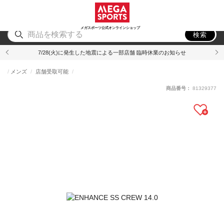
スポーツ
アウトドア
ブランド
アイテム
から探す
から探す
から探す
から探す
メガスポーツ公式オンラインショップ
検索
7/28(火)に発生した地震による一部店舗 臨時休業のお知らせ
メンズ
店舗受取可能
商品番号：
81329377