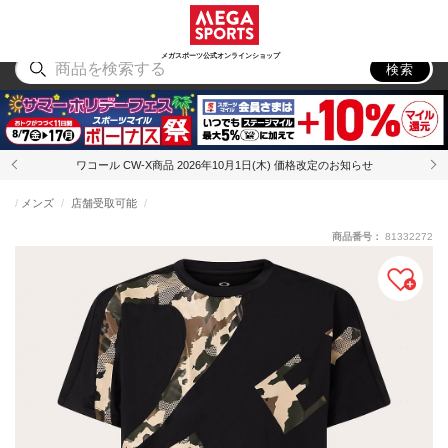
スポーツ
アウトドア
ブランド
アイテム
から探す
から探す
から探す
から探す
メガスポーツ公式オンラインショップ
検索
ワコール CW-X商品 2026年10月1日(木) 価格改定のお知らせ
メンズ
店舗受取可能
商品番号：
81332272