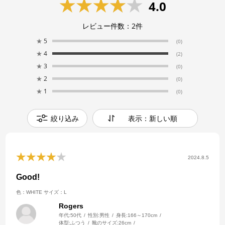
4.0
レビュー件数：
2
件
★
5
(0)
★
4
(2)
★
3
(0)
★
2
(0)
★
1
(0)
絞り込み
表示：新しい順
2024.8.5
Good!
色：WHITE
サイズ：L
Rogers
年代:
50代
性別:
男性
身長:
166～170cm
体型:
ふつう
靴のサイズ:
26cm