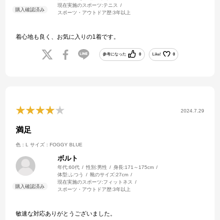
現在実施のスポーツ:
テニス
スポーツ・アウトドア歴:
3年以上
着心地も良く、お気に入りの1着です。
参考になった
0
Like!
0
2024.7.29
満足
色：L
サイズ：FOGGY BLUE
ボルト
年代:
60代
性別:
男性
身長:
171～175cm
体型:
ふつう
靴のサイズ:
27cm
現在実施のスポーツ:
フィットネス
スポーツ・アウトドア歴:
3年以上
敏速な対応ありがとうございました。