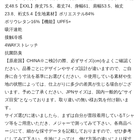
丈48.5【XXL】身丈75.5、着丈74、身幅61、肩幅53.5、袖丈
23.8、裄丈5.4【生地素材】ポリエステル84%
ポリウレタン16%【機能】UPF5+
吸汗速乾
接触冷感
4WAYストレッチ
抗菌防臭
【原産国】CHINA※ご検討の際、必ずサイズ(cm)をよくご確認く
ださい。品番ごとにデザインやサイズ設計が違いますので、ご自
身に合う寸法を基準にお選びください。※使用している素材や生
地の状態によっては、仕上がりに多少の差異が生じる場合がござ
います。予めご了承ください。JPNサイズは、国内一般的な”サイ
ズ目安”となっております。取り違いの無い様お気を付け願いま
す。
サイズ選びに迷いましたら、まずは自分が普段着用しているTシャ
ツ等をご用意いただき、メジャーで測ってみて下さい。各商品ペ
ージにて、細かな採寸データを記載しておりますので、ぜひ参考
にしてみて下さい。生地によっては、伸び方等の違いにより採寸