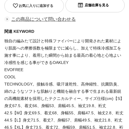
お気に入りに追加する
この商品について問い合わせる
関連 KEYWORD
独自の編みたて設計と特殊ファイバーにより開発された素材によ
り肌面への摩擦係数を極限までに減らし、加えて特殊冷感加工を
施す事により、着用した瞬間から始まる最高の着心地と心地よい
冷感性を感じる事ができるOAKLEY
EVOFREE
COOL
TECHNOLOGY。接触冷感、吸汗速乾性、高伸縮性、抗菌防臭、
綿のようなソフトな肌触りと機能を融合する事で生まれる最新鋭
の高機能素材を採用したテクニカルティー。サイズ仕様(cm)【S】
身丈67.5、着丈66、身幅53、肩幅45.5、袖丈19.8、裄丈
42.5【M】身丈69.5、着丈68、身幅55、肩幅47.5、袖丈2.8、裄丈
44.5【L】身丈71.5、着丈7、身幅57、肩幅49.5、袖丈21.8、裄丈
46.5【XL】身丈73.5、着丈72、身幅59、肩幅51.5、袖丈22.8、裄