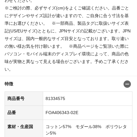
わせください。
※ご検討の際、必ずサイズ(cm)をよくご確認ください。品番ごと
にデザインやサイズ設計が違いますので、ご自身に合う寸法を基
準にお選びください。 ※一部商品、製品タグに取扱いサイズ表
記(US/EUサイズ)とともに、JPNサイズの記載がございます。JPN
サイズは、国内一般的なサイズ目安となっております。取り違い
の無い様お気を付け願います。 ※商品ページをご覧頂いた際に
パソコン・モバイル端末のディスプレイ環境によって、商品の色
味が実物と異なって見える場合がございます。予めご了承くださ
い。
特徴
商品番号
81334575
品番
FOA406343-02E
素材・生産国
コットン57% モダール38% ポリウレタ
ン5%