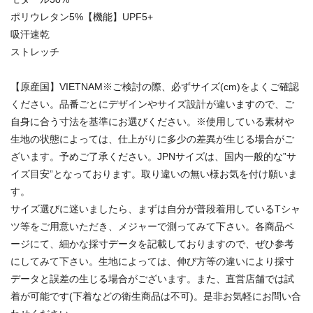
ポリウレタン5%【機能】UPF5+
吸汗速乾
ストレッチ
【原産国】VIETNAM※ご検討の際、必ずサイズ(cm)をよくご確認
ください。品番ごとにデザインやサイズ設計が違いますので、ご
自身に合う寸法を基準にお選びください。※使用している素材や
生地の状態によっては、仕上がりに多少の差異が生じる場合がご
ざいます。予めご了承ください。JPNサイズは、国内一般的な”サ
イズ目安”となっております。取り違いの無い様お気を付け願いま
す。
サイズ選びに迷いましたら、まずは自分が普段着用しているTシャ
ツ等をご用意いただき、メジャーで測ってみて下さい。各商品ペ
ージにて、細かな採寸データを記載しておりますので、ぜひ参考
にしてみて下さい。生地によっては、伸び方等の違いにより採寸
データと誤差の生じる場合がございます。また、直営店舗では試
着が可能です(下着などの衛生商品は不可)。是非お気軽にお問い合