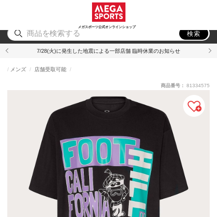
スポーツ
アウトドア
ブランド
アイテム
から探す
から探す
から探す
から探す
メガスポーツ公式オンラインショップ
検索
7/28(火)に発生した地震による一部店舗 臨時休業のお知らせ
メンズ
店舗受取可能
商品番号：
81334575