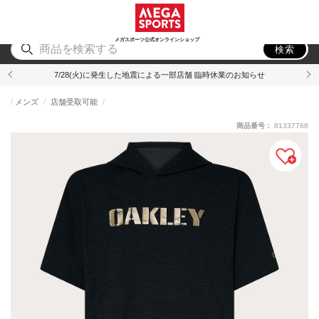
スポーツ
アウトドア
ブランド
アイテム
から探す
から探す
から探す
から探す
メガスポーツ公式オンラインショップ
検索
7/28(火)に発生した地震による一部店舗 臨時休業のお知らせ
メンズ
店舗受取可能
商品番号：
81337768