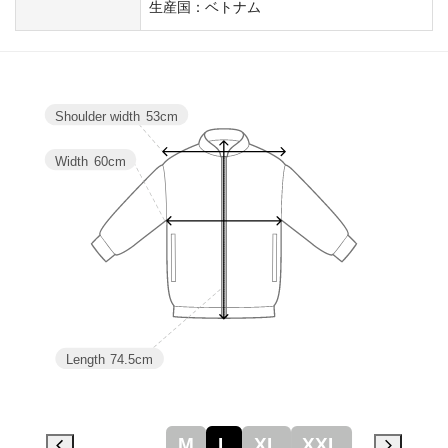
生産国：ベトナム
Shoulder width
53cm
Width
60cm
Length
74.5cm
M
L
XL
XXL