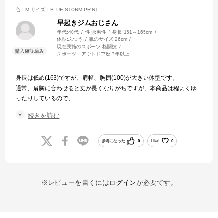
色：M
サイズ：BLUE STORM PRINT
早起きジムおじさん
年代:
40代
性別:
男性
身長:
161～165cm
体型:
ふつう
靴のサイズ:
26cm
現在実施のスポーツ:
格闘技
スポーツ・アウトドア歴:
3年以上
身長は低め(163)ですが、肩幅、胸囲(100)が大きい体型です。
通常、肩胸に合わせると丈が長くなりがちですが、本商品は程よくゆ
ったりしているので、
ジャストサイズでもタイトにならず、また、ルーズにもなり過ぎず、
続きを読む
気に入り、
追加購入しました。
参考になった
0
Like!
0
※レビューを書くには
ログイン
が必要です。