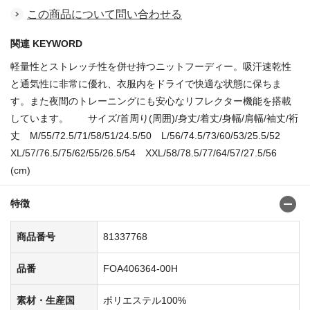
この商品について問い合わせる
関連 KEYWORD
軽量性とストレッチ性を併せ持つニットフーディー。吸汗速乾性
と通気性に非常に優れ、衣服内をドライで快適な状態に保ちま
す。また夜間のトレーニングにも安心なリフレクター機能を搭載
しています。 サイズ/首周り(周囲)/身丈/着丈/身幅/肩幅/袖丈/裄
丈 M/55/72.5/71/58/51/24.5/50 L/56/74.5/73/60/53/25.5/52
XL/57/76.5/75/62/55/26.5/54 XXL/58/78.5/77/64/57/27.5/56
(cm)
特徴
商品番号
81337768
品番
FOA406364-00H
素材・生産国
ポリエステル100%