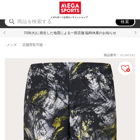
スポーツ
アウトドア
ブランド
アイテム
から探す
から探す
から探す
から探す
メガスポーツ公式オンラインショップ
検索
7/28(火)に発生した地震による一部店舗 臨時休業のお知らせ
メンズ
店舗受取可能
商品番号：
81340192