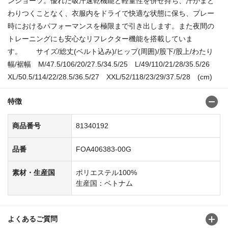
ンショーツ。優れた吸汗速乾機能と軽量性を併せ持ち、汗がまと
わりつくことなく、衣服内をドライで快適な状態に保ち、プレー
時におけるパフォーマンスを極限まで引き出します。また夜間の
トレーニングにも安心なリフレクター機能を搭載していま
す。 サイズ/総丈(ベルト込み)/ヒップ(周囲)/股下/股上/わたり
幅/裾幅 M/47.5/106/20/27.5/34.5/25 L/49/110/21/28/35.5/26
XL/50.5/114/22/28.5/36.5/27 XXL/52/118/23/29/37.5/28 (cm)
特徴
商品番号
81340192
品番
FOA406383-00G
素材・生産国
ポリエステル100%
生産国：ベトナム
よくあるご質問