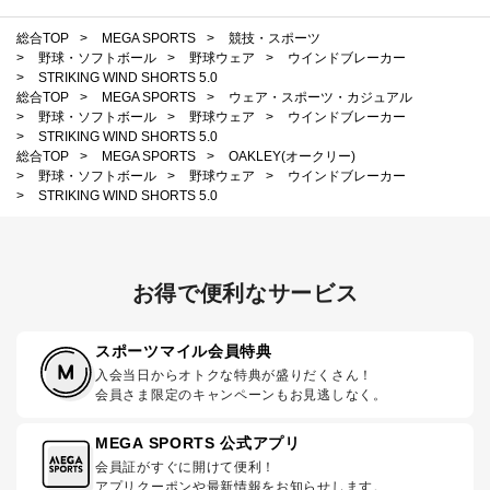
総合TOP
>
MEGA SPORTS
>
競技・スポーツ
>
野球・ソフトボール
>
野球ウェア
>
ウインドブレーカー
>
STRIKING WIND SHORTS 5.0
総合TOP
>
MEGA SPORTS
>
ウェア・スポーツ・カジュアル
>
野球・ソフトボール
>
野球ウェア
>
ウインドブレーカー
>
STRIKING WIND SHORTS 5.0
総合TOP
>
MEGA SPORTS
>
OAKLEY(オークリー)
>
野球・ソフトボール
>
野球ウェア
>
ウインドブレーカー
>
STRIKING WIND SHORTS 5.0
お得で便利なサービス
スポーツマイル会員特典
入会当日からオトクな特典が盛りだくさん！
会員さま限定のキャンペーンもお見逃しなく。
MEGA SPORTS 公式アプリ
会員証がすぐに開けて便利！
アプリクーポンや最新情報をお知らせします。