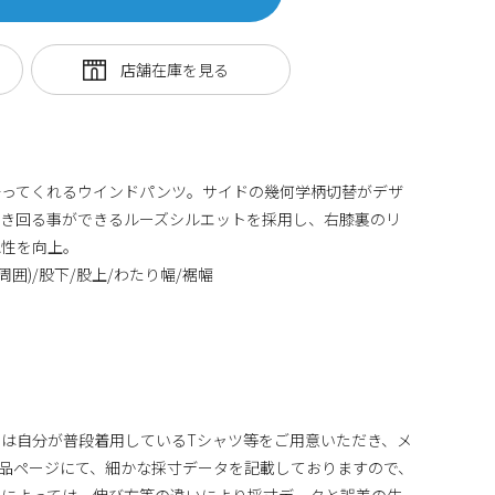
守ってくれるウインドパンツ。サイドの幾何学柄切替がデザ
動き回る事ができるルーズシルエットを採用し、右膝裏のリ
認性を向上。
周囲)/股下/股上/わたり幅/裾幅
は自分が普段着用しているTシャツ等をご用意いただき、メ
品ページにて、細かな採寸データを記載しておりますので、
地によっては、伸び方等の違いにより採寸データと誤差の生