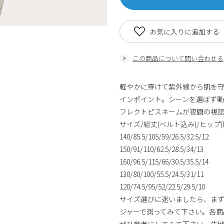
お気に入りに追加する
この商品について問い合わせる
軽やかに穿けて紫外線から肌を
インポイント。シーンを選ばず
フレクトピスネームが夜間の視
サイズ/総丈(ベルト込み)/ヒップ(
140/85.5/105/59/26.5/32.5/12
150/91/110/62.5/28.5/34/13
160/96.5/115/66/30.5/35.5/14
130/80/100/55.5/24.5/31/11
120/74.5/95/52/22.5/29.5/10
サイズ選びに迷いましたら、まず
ジャーで測ってみて下さい。各商
ぜひ参考にしてみて下さい。生