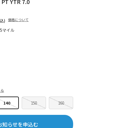
PT YTR 7.0
価格について
込)
65マイル
ちら
140
150
160
お知らせを申込む