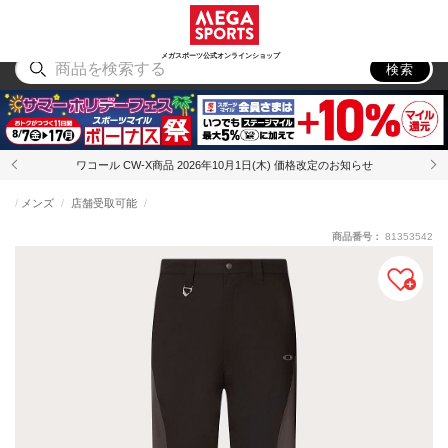
スポーツ
アウトドア
ブランド
アイテム
から探す
から探す
から探す
から探す
メガスポーツ公式オンラインショップ
検索
ワコール CW-X商品 2026年10月1日(木) 価格改定のお知らせ
メンズ
店舗受取可能
商品番号：
81353542