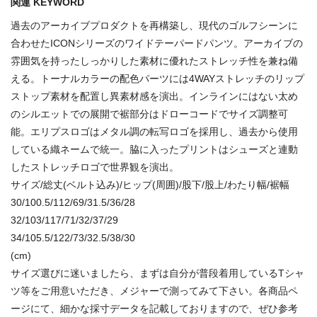
関連 KEYWORD
過去のアーカイブプロダクトを再構築し、現代のゴルフシーンに
合わせたICONシリーズのワイドテーパードパンツ。アーカイブの
雰囲気を持ったしっかりした素材に優れたストレッチ性を兼ね備
える。トーナルカラーの配色パーツには4WAYストレッチのリップ
ストップ素材を配置し異素材感を演出。インラインにはない太め
のシルエットでの展開で裾部分はドローコードでサイズ調整可
能。エリプスロゴはメタル調の転写ロゴを採用し、過去から使用
している織ネームで統一。脇に入ったプリントはシューズと連動
したストレッチロゴで世界観を演出。
サイズ/総丈(ベルト込み)/ヒップ(周囲)/股下/股上/わたり幅/裾幅
30/100.5/112/69/31.5/36/28
32/103/117/71/32/37/29
34/105.5/122/73/32.5/38/30
(cm)
サイズ選びに迷いましたら、まずは自分が普段着用しているTシャ
ツ等をご用意いただき、メジャーで測ってみて下さい。各商品ペ
ージにて、細かな採寸データを記載しておりますので、ぜひ参考