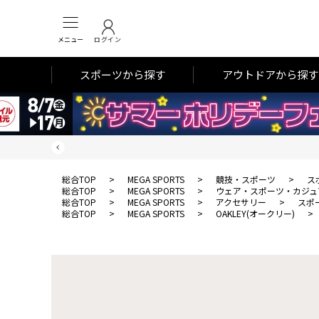
メニュー
ログイン
スポーツから探す
アウトドアから探す
総合TOP
>
MEGA SPORTS
>
競技・スポーツ
>
ス
総合TOP
>
MEGA SPORTS
>
ウェア・スポーツ・カジュ
総合TOP
>
MEGA SPORTS
>
アクセサリー
>
スポ
総合TOP
>
MEGA SPORTS
>
OAKLEY(オークリー)
>