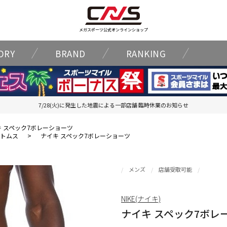
メガスポーツ公式オンラインショップ
ORY
BRAND
RANKING
7/28(火)に発生した地震による一部店舗 臨時休業のお知らせ
キ スペック7ボレーショーツ
トムス
>
ナイキ スペック7ボレーショーツ
メンズ
店舗受取可能
NIKE(ナイキ)
ナイキ スペック7ボレ