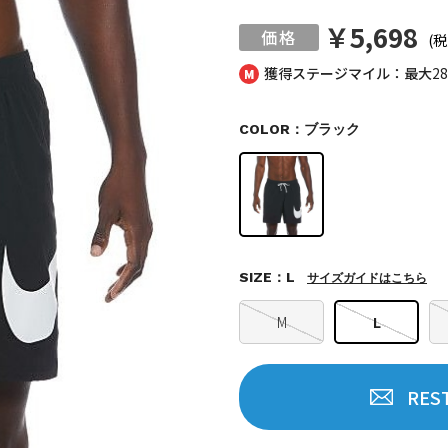
￥5,698
(税
獲得ステージマイル：最大
2
COLOR：ブラック
SIZE：L
サイズガイドはこちら
M
L
RES