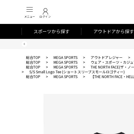
メニュー
ログイン
スポーツから探す
アウトドアから探す
総合TOP
>
MEGA SPORTS
>
アウトドアレジャー
>
総合TOP
>
MEGA SPORTS
>
ウェア・スポーツ・カジュ
総合TOP
>
MEGA SPORTS
>
THE NORTH FACE(ザ
>
S/S Small Logo Tee (ショートスリーブスモールロゴティー)
総合TOP
>
MEGA SPORTS
>
【THE NORTH FACE・HE