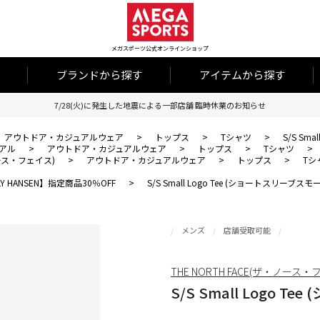
メガスポーツ公式オンラインショップ
ブランドから探す
アイテムから探す
7/28(火)に発生した地震による一部店舗 臨時休業のお知らせ
アウトドア・カジュアルウェア
>
トップス
>
Tシャツ
>
S/S Sm
アル
>
アウトドア・カジュアルウェア
>
トップス
>
Tシャツ
>
・ノース・フェイス)
>
アウトドア・カジュアルウェア
>
トップス
>
Tシ
LLY HANSEN】指定商品30％OFF
>
S/S Small Logo Tee (ショートスリーブ
メンズ
店舗受取可能
THE NORTH FACE(ザ・ノース・
S/S Small Logo