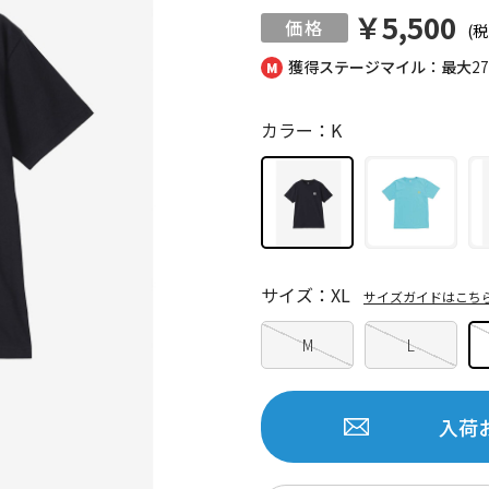
￥5,500
(税
獲得ステージマイル：最大
2
カラー：K
サイズ：XL
サイズガイドはこち
M
L
入荷