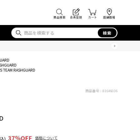
商品検索
会員登録
カート
店舗情報
検索
GUARD
ASHGUARD
/S TEAM RASHGUARD
商品番号：
81646036
D
37
％OFF
価格について
込)