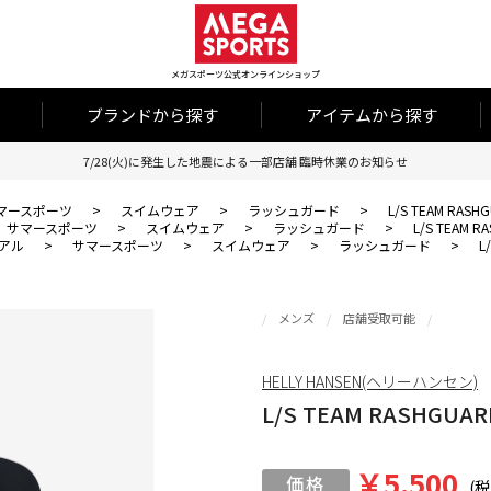
メガスポーツ公式オンラインショップ
ブランドから探す
アイテムから探す
7/28(火)に発生した地震による一部店舗 臨時休業のお知らせ
マースポーツ
>
スイムウェア
>
ラッシュガード
>
L/S TEAM RASH
サマースポーツ
>
スイムウェア
>
ラッシュガード
>
L/S TEAM R
アル
>
サマースポーツ
>
スイムウェア
>
ラッシュガード
>
L
メンズ
店舗受取可能
HELLY HANSEN(ヘリーハンセン)
L/S TEAM RASHGUAR
￥5,500
(税